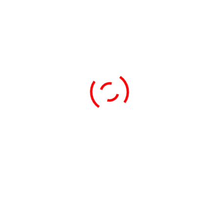
Adınız (gerekli)
E-posta adresiniz (gerekli)
Telefon No (gerekli)
Mesajınız